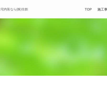
TOP
施工
宅内装なら(株)住創