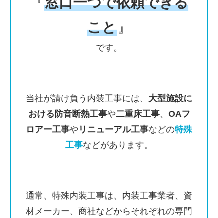
『
窓口一つで依頼できる
こと
』
です。
当社が請け負う内装工事には、
大型施設に
おける防音断熱工事
や
二重床工事
、
OAフ
ロアー工事
や
リニューアル工事
などの
特殊
工事
などがあります。
通常、特殊内装工事は、内装工事業者、資
材メーカー、商社などからそれぞれの専門